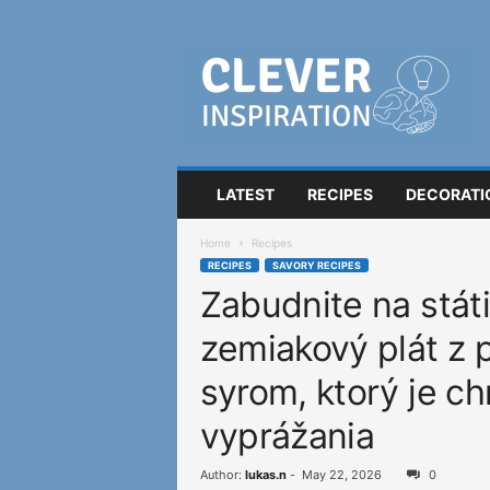
C
l
e
v
e
r
I
LATEST
RECIPES
DECORATI
n
s
Home
Recipes
p
RECIPES
SAVORY RECIPES
i
Zabudnite na státi
r
a
zemiakový plát z 
t
i
syrom, ktorý je c
o
n
vyprážania
Author:
lukas.n
-
May 22, 2026
0