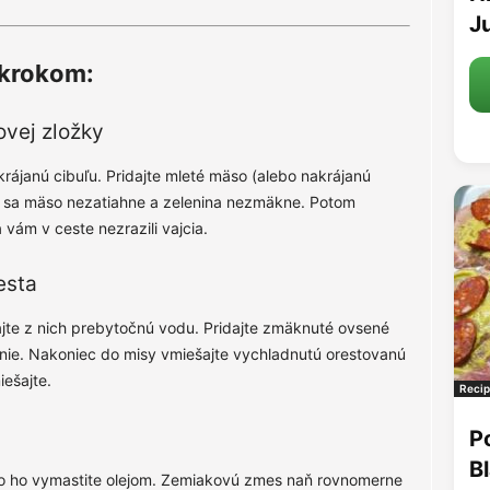
Ju
 krokom:
ovej zložky
krájanú cibuľu. Pridajte mleté mäso (alebo nakrájanú
m sa mäso nezatiahne a zelenina nezmäkne. Potom
vám v ceste nezrazili vajcia.
esta
te z nich prebytočnú vodu. Pridajte zmäknuté ovsené
renie. Nakoniec do misy vmiešajte vychladnutú orestovanú
ešajte.
Recip
P
B
bo ho vymastite olejom. Zemiakovú zmes naň rovnomerne