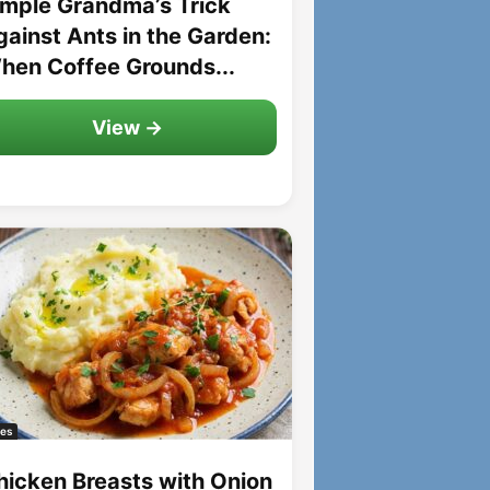
imple Grandma’s Trick
gainst Ants in the Garden:
hen Coffee Grounds...
View →
es
hicken Breasts with Onion