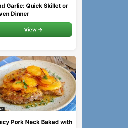
d Garlic: Quick Skillet or
ven Dinner
View →
es
uicy Pork Neck Baked with