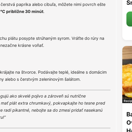
S
a čerstvá paprika alebo cibuľa, môžete nimi povrch ešte
°C približne 30 minút
.
lochu plátu posypte strúhaným syrom. Vráťte do rúry na
 nezačne krásne voňať.
krájajte na štvorce. Podávajte teplé, ideálne s domácim
y alebo s čerstvým zeleninovým šalátom.
ujú ako skvelé pojivo a zároveň sú nutrične
Recip
e mať plát extra chrumkavý, pokvapkajte ho tesne pred
radi pikantné, nebojte sa do zmesi pridať nasekanú
B
u!”
O
H