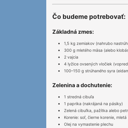
Čo budeme potrebovať:
Základná zmes:
1,5 kg zemiakov (nahrubo nastrú
300 g mletého mäsa (alebo klobás
2 vajcia
4 lyžice ovsených vločiek (vopre
100–150 g strúhaného syra (eida
Zelenina a dochutenie:
1 stredná cibuľa
1 paprika (nakrájaná na pásiky)
Zelená cibuľka, pažítka alebo pet
Korenie: soľ, čierne korenie, mletá
Olej na vymastenie plechu