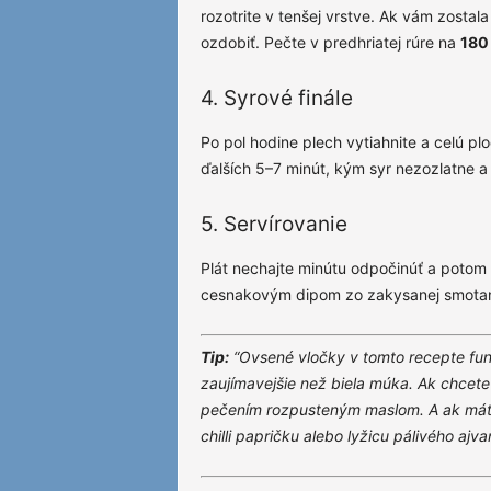
rozotrite v tenšej vrstve. Ak vám zostal
ozdobiť. Pečte v predhriatej rúre na
180 
4. Syrové finále
Po pol hodine plech vytiahnite a celú p
ďalších 5–7 minút, kým syr nezozlatne a
5. Servírovanie
Plát nechajte minútu odpočinúť a potom 
cesnakovým dipom zo zakysanej smotan
Tip:
“Ovsené vločky v tomto recepte fung
zaujímavejšie než biela múka. Ak chcet
pečením rozpusteným maslom. A ak máte 
chilli papričku alebo lyžicu pálivého ajvar