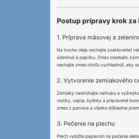
Postup prípravy krok za
1. Príprava mäsovej a zelenin
Na troche oleja nechajte zosklovatieť na
údeninu) a papriku. Zmes orestujte, ký
nechajte zmes chvíľu vychladnúť, aby sa 
2. Vytvorenie zemiakového c
Zemiaky nastrúhajte nahrubo a vyžmýkaj
vločky, vajcia, bylinky a pripravené ko
zmes z panvice a všetko dôkladne premi
3. Pečenie na plechu
Plech vyložte papierom na pečenie ale