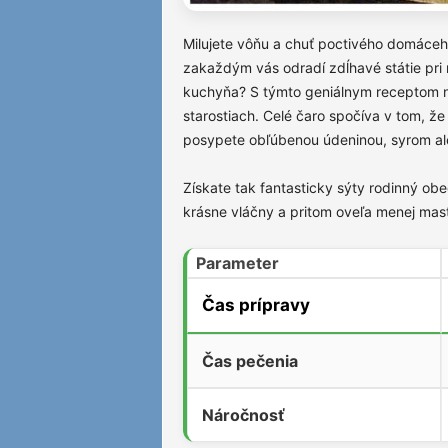
Milujete vôňu a chuť poctivého domáce
zakaždým vás odradí zdĺhavé státie pri r
kuchyňa? S týmto geniálnym receptom n
starostiach. Celé čaro spočíva v tom, ž
posypete obľúbenou údeninou, syrom ale
Získate tak fantasticky sýty rodinný ob
krásne vláčny a pritom oveľa menej mast
Parameter
Čas prípravy
Čas pečenia
Náročnosť