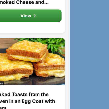
moked Cheese and...
View →
es
aked Toasts from the
ven in an Egg Coat with
am...