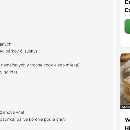
C
C
haných)
y, párkov či šunky)
d namočených v troche vody alebo mlieka)
m, gouda)
Apple
ržlenová vňať
 paprika, pálivé korenie podľa chuti
Y
H