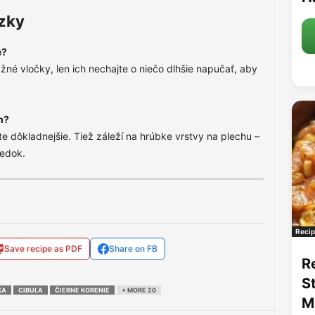
zky
é?
žné vločky, len ich nechajte o niečo dlhšie napučať, aby
m?
dôkladnejšie. Tiež záleží na hrúbke vrstvy na plechu –
ledok.
Recip
Save recipe as PDF
Share on FB
R
S
KA
CIBUĽA
ČIERNE KORENIE
+ MORE 20
M