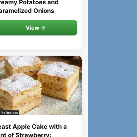
reamy Potatoes and
aramelized Onions
View →
 Pie Recipes
east Apple Cake with a
int of Strawberry: