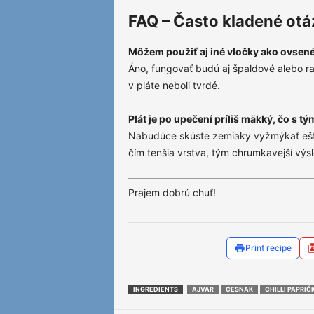
FAQ – Často kladené otá
Môžem použiť aj iné vločky ako ovsen
Áno, fungovať budú aj špaldové alebo ra
v pláte neboli tvrdé.
Plát je po upečení príliš mäkký, čo s tý
Nabudúce skúste zemiaky vyžmýkať ešte 
čím tenšia vrstva, tým chrumkavejší výs
Prajem dobrú chuť!
Print recipe
INGREDIENTS
AJVAR
CESNAK
CHILLI PAPRIČ