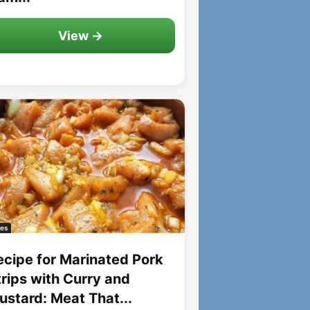
View →
es
ecipe for Marinated Pork
trips with Curry and
ustard: Meat That...