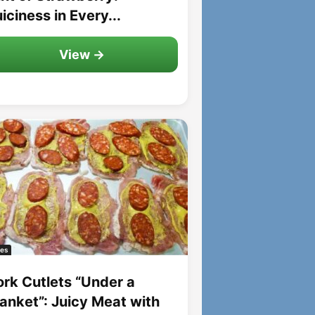
iciness in Every...
View →
es
ork Cutlets “Under a
lanket”: Juicy Meat with