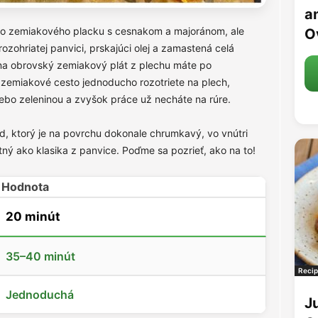
an
ho zemiakového placku s cesnakom a majoránom, ale
O
ozohriatej panvici, prskajúci olej a zamastená celá
a obrovský zemiakový plát z plechu máte po
e zemiakové cesto jednoducho rozotriete na plech,
bo zeleninou a zvyšok práce už necháte na rúre.
ed, ktorý je na povrchu dokonale chrumkavý, vo vnútri
ný ako klasika z panvice. Poďme sa pozrieť, ako na to!
Hodnota
20 minút
35–40 minút
Recip
Jednoduchá
J