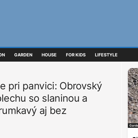
ON
GARDEN
HOUSE
FOR KIDS
LIFESTYLE
e pri panvici: Obrovský
plechu so slaninou a
hrumkavý aj bez
Gard