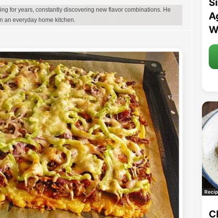
S
g for years, constantly discovering new flavor combinations. He
A
in an everyday home kitchen.
W
Recip
C