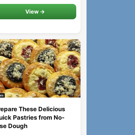
View →
es
repare These Delicious
uick Pastries from No-
ise Dough