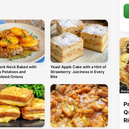
Pork Neck Baked with
Yeast Apple Cake with a Hint of
 Potatoes and
Strawberry: Juiciness in Every
lized Onions
Bite
Recip
P
Q
R